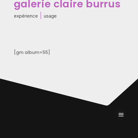
galerie claire burrus
|
expérience
usage
[gm album=55]