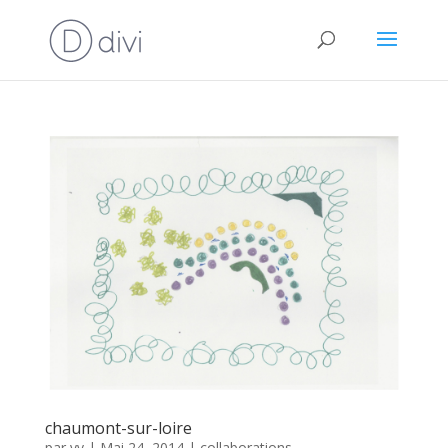
chaumont-sur-loire
par
vv
|
Mai 24, 2014
|
collaborations